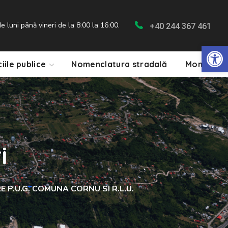
 luni până vineri de la 8:00 la 16:00.
+40 244 367 461
De
ciile publice
Nomenclatura stradală
Monitorul 
i
P.U.G. COMUNA CORNU SI R.L.U.