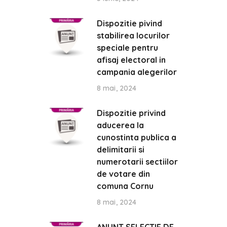
Dispozitie pivind
stabilirea locurilor
speciale pentru
afisaj electoral in
campania alegerilor
8 mai, 2024
Dispozitie privind
aducerea la
cunostinta publica a
delimitarii si
numerotarii sectiilor
de votare din
comuna Cornu
8 mai, 2024