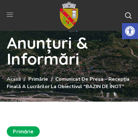
De
Anunțuri &
Informări
Acasă
Primărie
Comunicat De Presa – Recepţia
Finală A Lucrărilor La Obiectivul “BAZIN DE ÎNOT”
Primărie