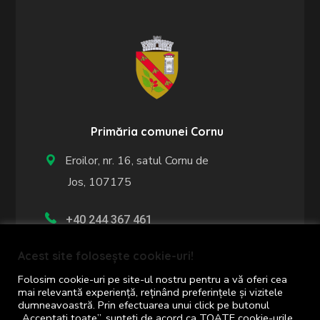
Primăria comunei Cornu
Eroilor, nr. 16, satul Cornu de
Jos, 107175
+40 244 367 461
Acest site folosește cookie-uri!
+40 244 367 402
Folosim cookie-uri pe site-ul nostru pentru a vă oferi cea
Program de lucru cu publicul:
mai relevantă experiență, reținând preferințele și vizitele
dumneavoastră. Prin efectuarea unui click pe butonul
luni - vineri: 8:00 - 16:00
„Acceptați toate”, sunteți de acord ca TOATE cookie-urile