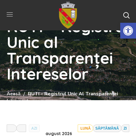
RUTI – Registrul
De
Unic al
Transparenței
Intereselor
Acasă
RUTI – Registrul Unic Al Transparenței
Intereselor
AZI
LUNĂ
SĂPTĂMÂNĂ
ZI
august 2026