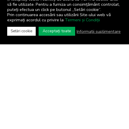
să fie utilizate. Pentru a furniza un consimțământ controlat,
puteți efectua un click pe butonul „Setări cookie”.
Prin continuarea accesării sau utilizării Site-ului web vă
exprimați acordul cu privire la
Termeni și Condiții
Acceptați toate
Informații suplimentare
Setări cookie
COMUNA CORNU
Primăria comunei Cornu © 2024
Toate drepturile rezervate
Termeni și Condiții