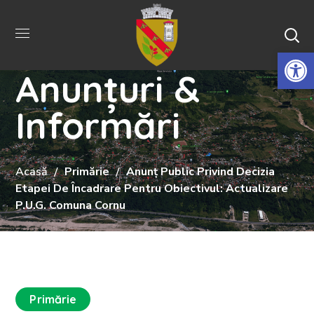
De
Anunțuri &
Informări
Acasă
Primărie
Anunț Public Privind Decizia
Etapei De Încadrare Pentru Obiectivul: Actualizare
P.U.G. Comuna Cornu
Primărie