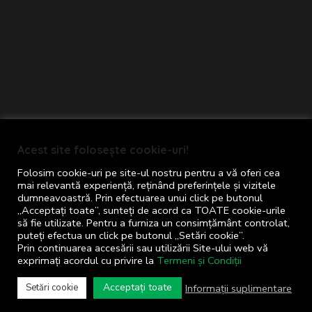
Primăria comunei Cornu © 2024
Acest site folosește cookie-uri!
Toate drepturile rezervate
Folosim cookie-uri pe site-ul nostru pentru a vă oferi cea
Termeni și Condiții
mai relevantă experiență, reținând preferințele și vizitele
dumneavoastră. Prin efectuarea unui click pe butonul
Concept realizat de
Big Media Relații Publice
„Acceptați toate”, sunteți de acord ca TOATE cookie-urile
să fie utilizate. Pentru a furniza un consimțământ controlat,
SRL
puteți efectua un click pe butonul „Setări cookie”.
Prin continuarea accesării sau utilizării Site-ului web vă
exprimați acordul cu privire la
Termeni și Condiții
S.O.S.
pentru administrația publică
locală
Acceptați toate
Informații suplimentare
Setări cookie