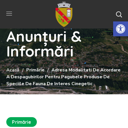
De
Anunțuri &
Informări
Acasă
Primărie
Adresa Modalitati De Acordare
A Despagubirilor Pentru Pagubele Produse De
Speciile De Fauna De Interes Cinegetic
Primărie