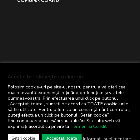
COMUNA CORNU
Primăria comunei Cornu © 2024
Acest site folosește cookie-uri!
Toate drepturile rezervate
Folosim cookie-uri pe site-ul nostru pentru a vă oferi cea
Termeni și Condiții
mai relevantă experiență, reținând preferințele și vizitele
dumneavoastră. Prin efectuarea unui click pe butonul
Concept realizat de
Big Media Relații Publice
„Acceptați toate”, sunteți de acord ca TOATE cookie-urile
să fie utilizate. Pentru a furniza un consimțământ controlat,
SRL
puteți efectua un click pe butonul „Setări cookie”.
Prin continuarea accesării sau utilizării Site-ului web vă
exprimați acordul cu privire la
Termeni și Condiții
S.O.S.
pentru administrația publică
locală
Acceptați toate
Informații suplimentare
Setări cookie