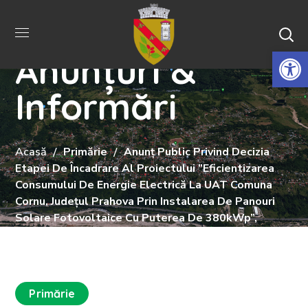
De
Anunțuri &
Informări
Acasă
Primărie
Anunț Public Privind Decizia
Etapei De Încadrare Al Proiectului ”Eficientizarea
Consumului De Energie Electrică La UAT Comuna
Cornu, Județul Prahova Prin Instalarea De Panouri
Solare Fotovoltaice Cu Puterea De 380kWp”,
Primărie