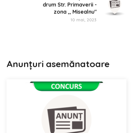
drum Str. Primaverii -
zona ,, Misealnu''
10 mai, 2023
Anunțuri asemănatoare