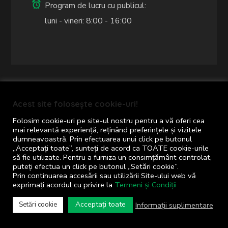
Program de lucru cu publicul:
luni - vineri: 8:00 - 16:00
COMUNA CORNU
Acest site folosește cookie-uri!
Folosim cookie-uri pe site-ul nostru pentru a vă oferi cea
mai relevantă experiență, reținând preferințele și vizitele
dumneavoastră. Prin efectuarea unui click pe butonul
„Acceptați toate”, sunteți de acord ca TOATE cookie-urile
să fie utilizate. Pentru a furniza un consimțământ controlat,
puteți efectua un click pe butonul „Setări cookie”.
Prin continuarea accesării sau utilizării Site-ului web vă
exprimați acordul cu privire la
Termeni și Condiții
Acceptați toate
Informații suplimentare
Setări cookie
Primăria comunei Cornu © 2024
Toate drepturile rezervate