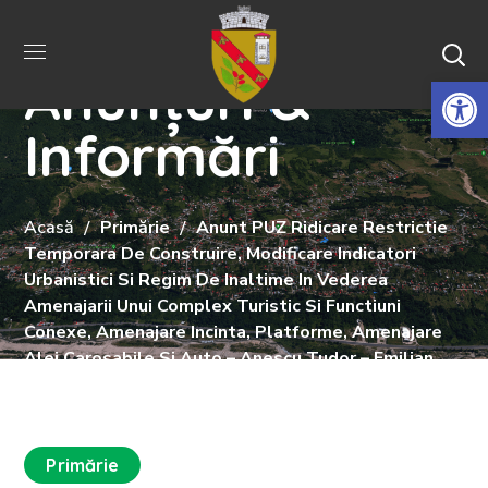
Anunțuri &
De
Informări
Acasă
Primărie
Anunt PUZ Ridicare Restrictie
Temporara De Construire, Modificare Indicatori
Urbanistici Si Regim De Inaltime In Vederea
Amenajarii Unui Complex Turistic Si Functiuni
Conexe, Amenajare Incinta, Platforme, Amenajare
Alei Carosabile Si Auto – Anescu Tudor – Emilian
Primărie