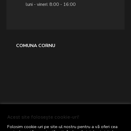
luni - vineri: 8:00 - 16:00
COMUNA CORNU
Primăria comunei Cornu © 2024
Acest site folosește cookie-uri!
Toate drepturile rezervate
Folosim cookie-uri pe site-ul nostru pentru a vă oferi cea
Termeni și Condiții