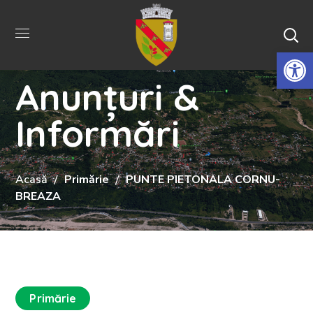
De
Anunțuri &
Informări
Acasă
Primărie
PUNTE PIETONALA CORNU-
BREAZA
Primărie