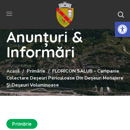
De
Anunțuri &
Informări
Acasă
Primărie
FLORICON SALUB – Campanie
Colectare Deșeuri Periculoase Din Deșeuri Menajere
Și Deșeuri Voluminoase
Primărie