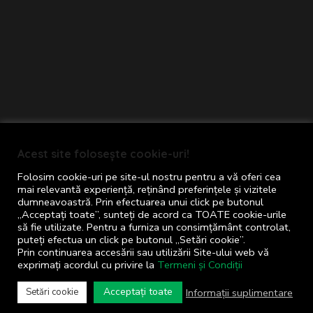
Primăria comunei Cornu © 2024
Acest site folosește cookie-uri!
Toate drepturile rezervate
Folosim cookie-uri pe site-ul nostru pentru a vă oferi cea
Termeni și Condiții
mai relevantă experiență, reținând preferințele și vizitele
dumneavoastră. Prin efectuarea unui click pe butonul
Concept realizat de
Big Media Relații Publice
„Acceptați toate”, sunteți de acord ca TOATE cookie-urile
să fie utilizate. Pentru a furniza un consimțământ controlat,
SRL
puteți efectua un click pe butonul „Setări cookie”.
Prin continuarea accesării sau utilizării Site-ului web vă
exprimați acordul cu privire la
Termeni și Condiții
S.O.S.
pentru administrația publică
locală
Acceptați toate
Informații suplimentare
Setări cookie