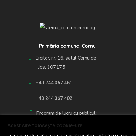
Primăria comunei Cornu
Eroilor, nr. 16, satul Cornu de
Jos, 107175
+40 244 367 461
+40 244 367 402
Program de lucru cu publicul:
luni - vineri: 8:00 - 16:00
Acest site folosește cookie-uri!
Folosim cookie-uri pe site-ul nostru pentru a vă oferi cea mai re