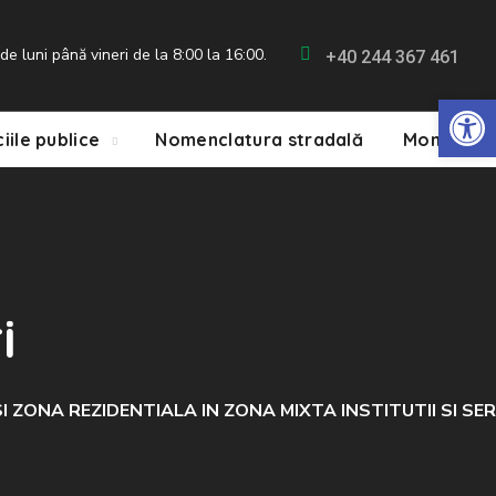
e luni până vineri de la 8:00 la 16:00.
+40 244 367 461
De
ciile publice
Nomenclatura stradală
Monitorul 
i
RAL SI ZONA REZIDENTIALA IN ZONA MIXTA INSTITUTII SI