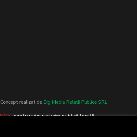
Concept realizat de
Big Media Relații Publice SRL
S.O.S.
pentru administrația publică locală