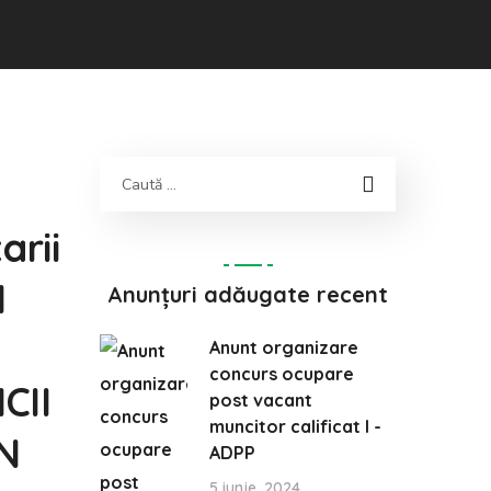
arii
I
Anunțuri adăugate recent
Anunt organizare
concurs ocupare
CII
post vacant
muncitor calificat I -
N
ADPP
5 iunie, 2024