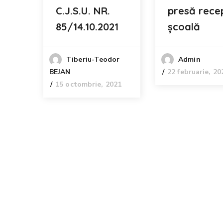
C.J.S.U. NR.
presă rece
85/14.10.2021
școală
Tiberiu-Teodor
Admin
BEJAN
22 februarie, 20
15 octombrie, 2021