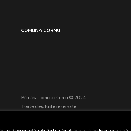
COMUNA CORNU
Primăria comunei Cornu © 2024
Toate drepturile rezervate
Termeni și Condiții
levantă experiență, reținând preferințele și vizitele dumneavoastră.