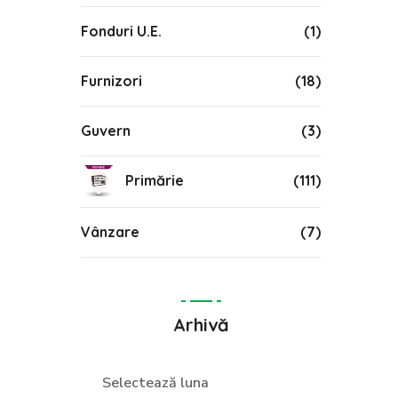
Fonduri U.E.
(1)
Furnizori
(18)
Guvern
(3)
Primărie
(111)
Vânzare
(7)
Arhivă