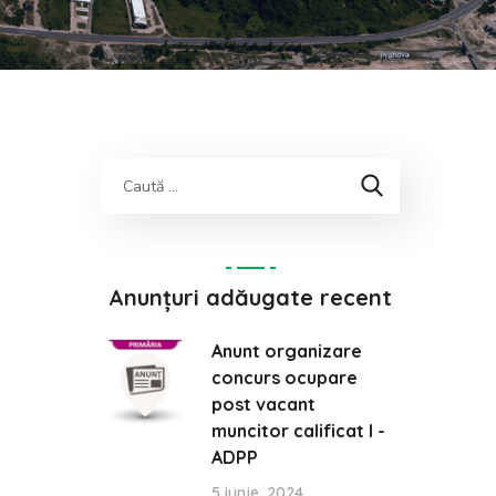
Anunțuri adăugate recent
Anunt organizare
concurs ocupare
post vacant
muncitor calificat I -
ADPP
5 iunie, 2024