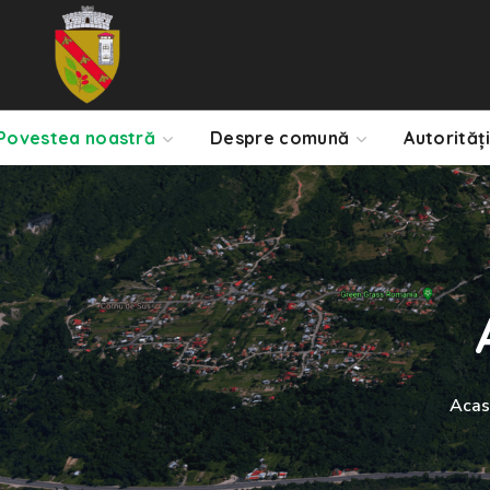
Povestea noastră
Despre comună
Autorități
Acas