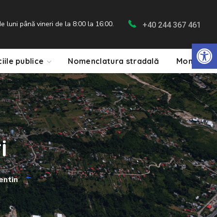
 luni până vineri de la 8:00 la 16:00.
+40 244 367 461
De
ciile publice
Nomenclatura stradală
Monitorul 
i
entin