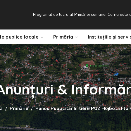
Programul de lucru al Primăriei comunei Cornu este de
le publice locale
Primăria
Instituțiile și servi
Anunțuri & Informăr
ă
Primărie
Panou Publicitar Initiere PUZ Hojbotă Flor