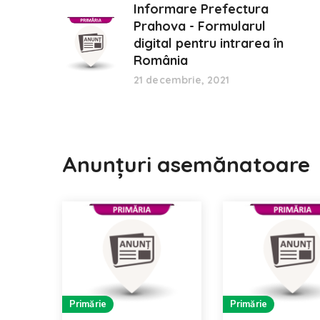
Informare Prefectura
Prahova - Formularul
digital pentru intrarea în
România
21 decembrie, 2021
Anunțuri asemănatoare
Primărie
Primărie