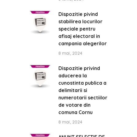
Dispozitie pivind
stabilirea locurilor
speciale pentru
afisaj electoral in
campania alegerilor
8 mai, 2024
Dispozitie privind
aducerea la
cunostinta publica a
delimitarii si
numerotarii sectiilor
de votare din
comuna Cornu
8 mai, 2024