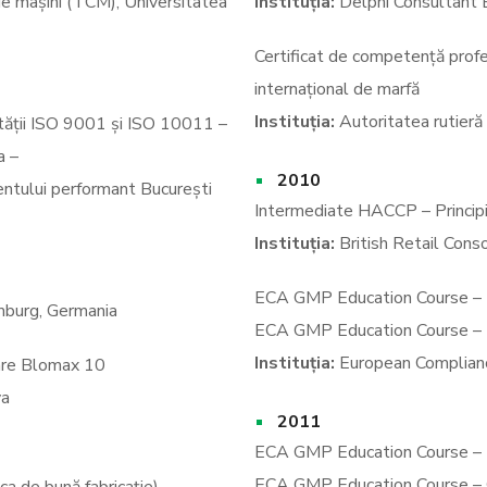
de mașini (TCM), Universitatea
Instituția:
Delphi Consultant 
Certificat de competență profes
internațional de marfă
Instituția:
Autoritatea rutieră
lității ISO 9001 și ISO 10011 –
a –
2010
tului performant București
Intermediate HACCP – Principii
Instituția:
British Retail Cons
ECA GMP Education Course – 
urg, Germania
ECA GMP Education Course – Ma
Instituția:
European Complian
flare Blomax 10
va
2011
ECA GMP Education Course – M
ECA GMP Education Course – C