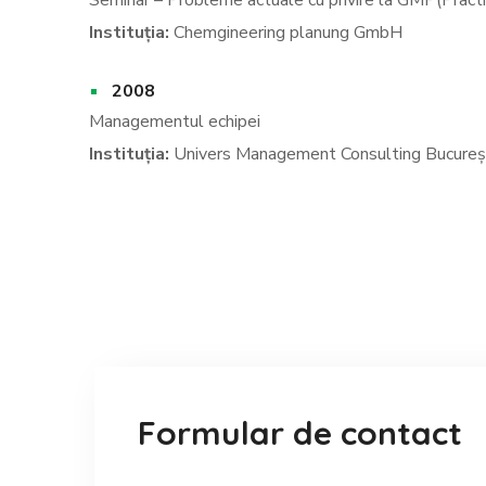
Seminar – Probleme actuale cu privire la GMP(Practic
Instituția:
Chemgineering planung GmbH
2008
Managementul echipei
Instituția:
Univers Management Consulting Bucureș
Formular de contact