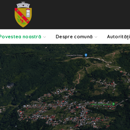
Povestea noastră
Despre comună
Autorități