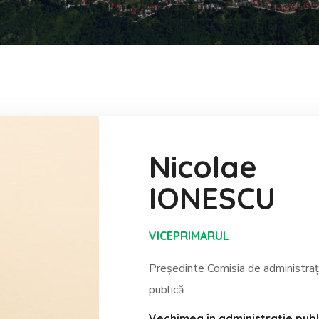
Nicolae
IONESCU
VICEPRIMARUL
Președinte Comisia de administrație p
publică.
Vechimea în administrație publ