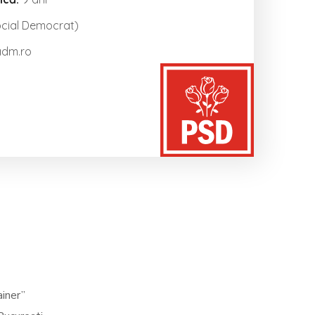
ocial Democrat)
adm.ro
ainer”