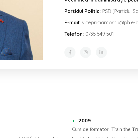
Partidul Politic:
PSD (Partidul S
E-mail:
viceprimarcornu@ph.e-
Telefon:
0735 549 501
2009
canic
Curs de formator „Train the Tr