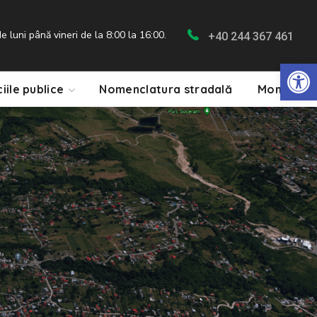
 luni până vineri de la 8:00 la 16:00.
+40 244 367 461
De
ciile publice
Nomenclatura stradală
Monitorul 