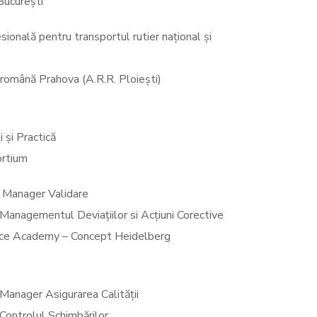
București
ională pentru transportul rutier național și
 română Prahova (A.R.R. Ploiești)
 și Practică
ortium
Manager Validare
nagementul Deviațiilor si Acțiuni Corective
ce Academy – Concept Heidelberg
anager Asigurarea Calității
ontrolul Schimbărilor