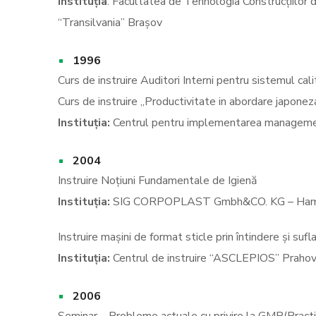
Instituția
: Facultatea de Tehnologia Construcțiilor 
“Transilvania” Brașov
1996
Curs de instruire Auditori Interni pentru sistemul ca
Curs de instruire „Productivitate in abordare japonez
Instituția:
Centrul pentru implementarea managemen
2004
Instruire Noțiuni Fundamentale de Igienă
Instituția:
SIG CORPOPLAST Gmbh&CO. KG – Hamb
Instruire mașini de format sticle prin întindere și su
Instituția:
Centrul de instruire “ASCLEPIOS” Praho
2006