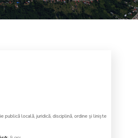
ublică locală, juridică, disciplină, ordine și liniște
ică:
9 ani