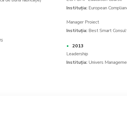
a de bună fabricație)
Instituția:
European Complian
Manager Proiect
Instituția:
Best Smart Consul
ti
2013
Leadership
Instituția:
Univers Managemen