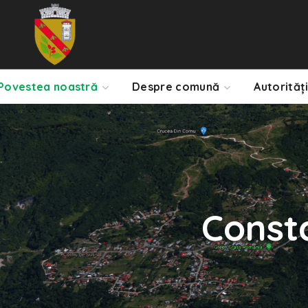
Povestea noastră
Despre comună
Autorități
Const