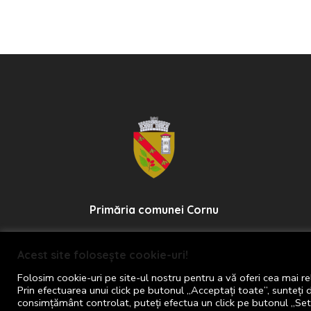
Primăria comunei Cornu
Eroilor, nr. 16, satul Cornu de
Acest site folosește cookie-uri!
Jos, 107175
Folosim cookie-uri pe site-ul nostru pentru a vă oferi cea mai re
Prin efectuarea unui click pe butonul „Acceptați toate”, sunteți 
+40 244 367 461
consimțământ controlat, puteți efectua un click pe butonul „Setă