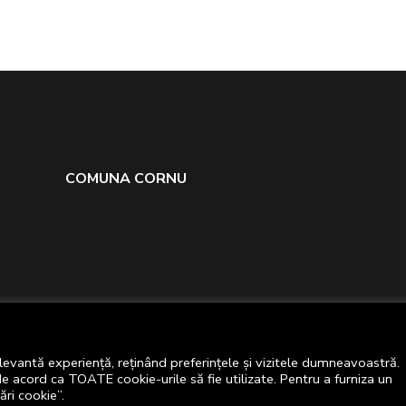
COMUNA CORNU
levantă experiență, reținând preferințele și vizitele dumneavoastră.
de acord ca TOATE cookie-urile să fie utilizate. Pentru a furniza un
Primăria comunei Cornu © 2024
ri cookie”.