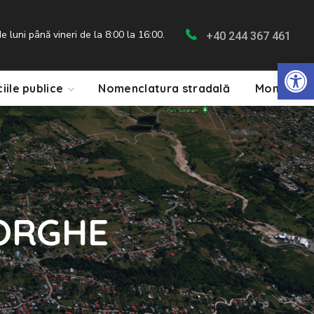
 luni până vineri de la 8:00 la 16:00.
+40 244 367 461
De
ciile publice
Nomenclatura stradală
Monitorul 
EORGHE