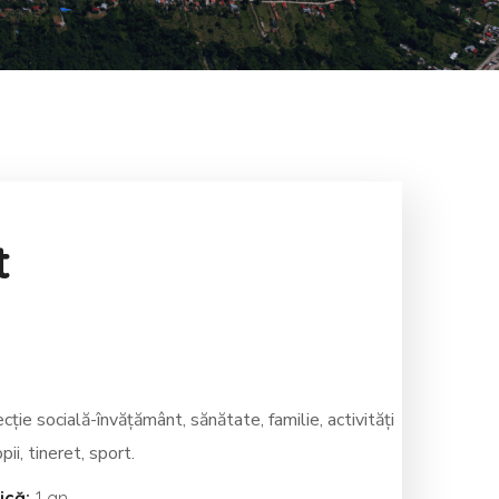
t
ie socială-învățământ, sănătate, familie, activități
pii, tineret, sport.
ică:
1 an