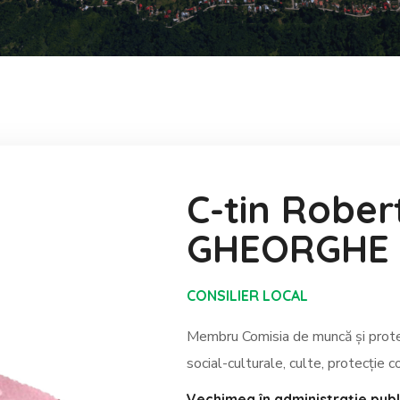
C-tin Rober
GHEORGHE
CONSILIER LOCAL
Membru Comisia de muncă și protecț
social-culturale, culte, protecție co
Vechimea în administrație publ