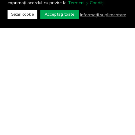
exprimați acordul cu privire la
Termeni și Condiții
Acceptați toate
Informații suplimentare
Setări cookie
COMUNA CORNU
Primăria comunei Cornu © 2024
Toate drepturile rezervate
Termeni și Condiții
Concept realizat de
Big Media Relații Publice