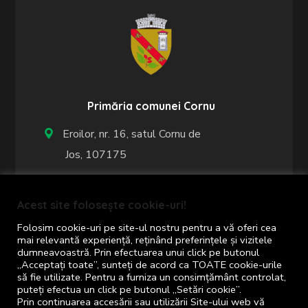
Primăria comunei Cornu
Eroilor, nr. 16, satul Cornu de
Jos, 107175
+40 244 367 461
Acest site folosește cookie-uri!
+40 244 367 402
Folosim cookie-uri pe site-ul nostru pentru a vă oferi cea
mai relevantă experiență, reținând preferințele și vizitele
dumneavoastră. Prin efectuarea unui click pe butonul
Program de lucru cu publicul:
„Acceptați toate”, sunteți de acord ca TOATE cookie-urile
să fie utilizate. Pentru a furniza un consimțământ controlat,
luni - vineri: 8:00 - 16:00
puteți efectua un click pe butonul „Setări cookie”.
Prin continuarea accesării sau utilizării Site-ului web vă