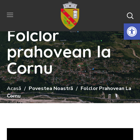
De
Folclor
prahovean la
Cornu
Acasă
Povestea Noastră
Folclor Prahovean La
Cornu