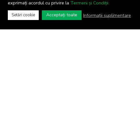
exprimați acordul cu privire la
Termeni și Condiții
Acceptați toate
Informații suplimentare
Setări cookie
COMUNA CORNU
Primăria comunei Cornu © 2024
Toate drepturile rezervate
Termeni și Condiții
Concept realizat de
Big Media Relații Publice