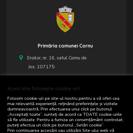
Primăria comunei Cornu
Eroilor, nr. 16, satul Cornu de
Jos, 107175
+40 244 367 461
Acest site folosește cookie-uri!
+40 244 367 402
Folosim cookie-uri pe site-ul nostru pentru a vă oferi cea
mai relevantă experiență, reținând preferințele și vizitele
dumneavoastră. Prin efectuarea unui click pe butonul
Program de lucru cu publicul:
„Acceptați toate”, sunteți de acord ca TOATE cookie-urile
să fie utilizate. Pentru a furniza un consimțământ controlat,
luni - vineri: 8:00 - 16:00
puteți efectua un click pe butonul „Setări cookie”.
Prin continuarea accesării sau utilizării Site-ului web vă