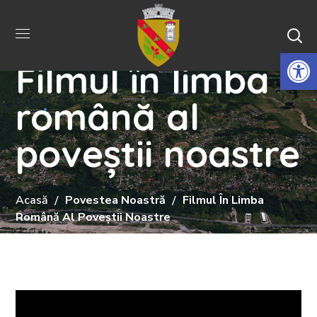
De
Filmul în limba
română al
poveștii noastre
Acasă
Povestea Noastră
Filmul În Limba
Română Al Poveștii Noastre