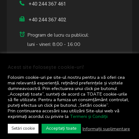
+40 244 367 461
+40 244 367 402
Program de lucru cu publicul:
luni - vineri: 8:00 - 16:00
Acest site folosește cookie-uri!
Folosim cookie-uri pe site-ul nostru pentru a vă oferi cea
mai relevantă experiență, reținând preferințele și vizitele
COMUNA CORNU
dumneavoastră. Prin efectuarea unui click pe butonul
„Acceptați toate”, sunteți de acord ca TOATE cookie-urile
să fie utilizate. Pentru a furniza un consimțământ controlat,
puteți efectua un click pe butonul „Setări cookie”.
Prin continuarea accesării sau utilizării Site-ului web vă
exprimați acordul cu privire la
Termeni și Condiții
Acceptați toate
Informații suplimentare
Setări cookie