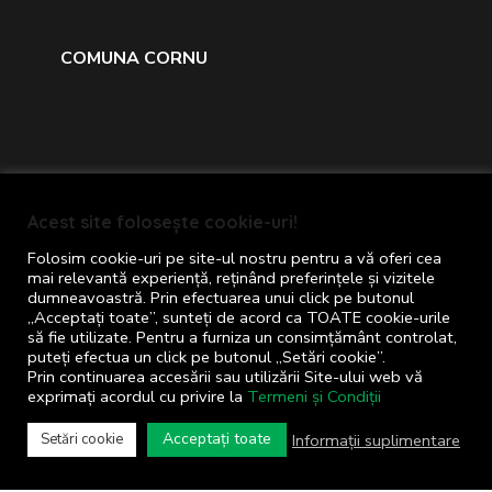
COMUNA CORNU
Acest site folosește cookie-uri!
Folosim cookie-uri pe site-ul nostru pentru a vă oferi cea
mai relevantă experiență, reținând preferințele și vizitele
dumneavoastră. Prin efectuarea unui click pe butonul
Primăria comunei Cornu © 2024
„Acceptați toate”, sunteți de acord ca TOATE cookie-urile
să fie utilizate. Pentru a furniza un consimțământ controlat,
Toate drepturile rezervate
puteți efectua un click pe butonul „Setări cookie”.
Termeni și Condiții
Prin continuarea accesării sau utilizării Site-ului web vă
exprimați acordul cu privire la
Termeni și Condiții
Concept realizat de
Big Media Relații Publice
Acceptați toate
Informații suplimentare
Setări cookie
SRL