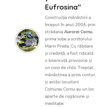
Eufrosina"
Construcția mănăstirii a
început în anul 2004, prin
strădania
Aurorei Cornu
,
prima soție a scriitorului
Marin Preda. Cu răbdare
și credință, a fost ridicată
o bisericuță provizorie și
un corp de chilii. Treptat,
mănăstirea a prins contur,
și astăzi locuitorii
Comunei Cornu au un loc
aparte de rugăciune și
meditație.