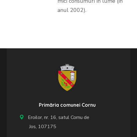
mici consumuri în lume (în
anul 2002).
Primăria comunei Cornu
Eroilor, nr. 16, satul Cornu de
Jos, 107175