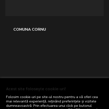
COMUNA CORNU
Primăria comunei Cornu © 2024
Acest site folosește cookie-uri!
Toate drepturile rezervate
Folosim cookie-uri pe site-ul nostru pentru a vă oferi cea
Termeni și Condiții
mai relevantă experiență, reținând preferințele și vizitele
dumneavoastră. Prin efectuarea unui click pe butonul