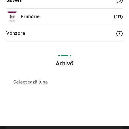
Guvern
(3)
Primărie
(111)
Vânzare
(7)
Arhivă