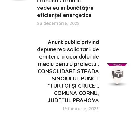
comuna Cornu în
vederea imbunătățirii
eficienței energetice
23 decembrie, 2022
Anunt public privind
depunerea solicitarii de
emitere a acordului de
mediu pentru proiectul:
CONSOLIDARE STRADA
SINOIULUI, PUNCT
”TURTOI ȘI CRUCE”,
COMUNA CORNU,
JUDEȚUL PRAHOVA
19 ianuarie, 2023