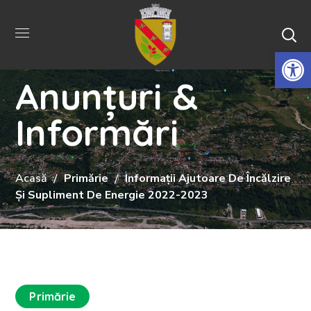
De
Anunțuri &
Informări
Acasă
Primărie
Informații Ajutoare De Încălzire
Și Supliment De Energie 2022-2023
Primărie