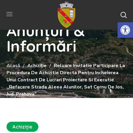
De
Anunțuri &
Informări
Acasă
Achiziție
Reluare Invitatie Participare La
Procedura De Achizitie Directa Pentru Incheierea
Unui Contract De Lucrari Proiectare Si Executie
,,Refacere Strada Aleea Alunilor, Sat Cornu De Jos,
Jud. Prahova”
Achiziție