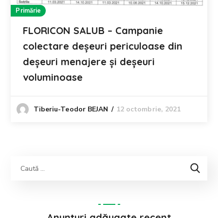
Primărie
FLORICON SALUB – Campanie
colectare deșeuri periculoase din
deșeuri menajere și deșeuri
voluminoase
12 octombrie, 2021
Tiberiu-Teodor BEJAN
Anunțuri adăugate recent