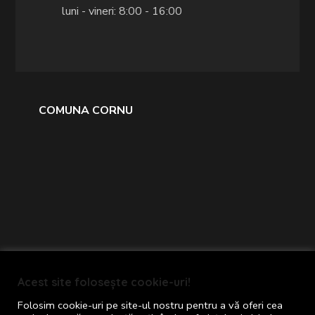
luni - vineri: 8:00 - 16:00
COMUNA CORNU
Primăria comunei Cornu © 2024
Acest site folosește cookie-uri!
Toate drepturile rezervate
Folosim cookie-uri pe site-ul nostru pentru a vă oferi cea
Termeni și Condiții