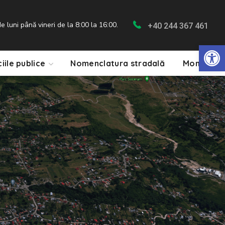
 luni până vineri de la 8:00 la 16:00.
+40 244 367 461
De
ciile publice
Nomenclatura stradală
Monitorul 