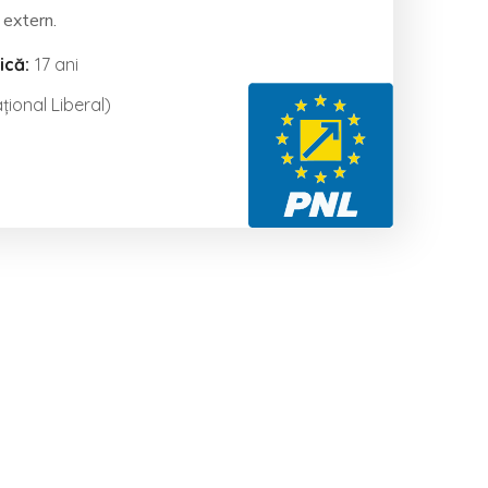
i extern.
ică:
17 ani
țional Liberal)