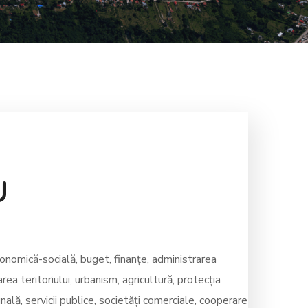
U
omică-socială, buget, finanțe, administrarea
rea teritoriului, urbanism, agricultură, protecția
ală, servicii publice, societăți comerciale, cooperare