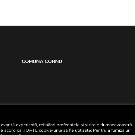
COMUNA CORNU
levantă experiență, reținând preferințele și vizitele dumneavoastră.
de acord ca TOATE cookie-urile să fie utilizate. Pentru a furniza un
Primăria comunei Cornu © 2024