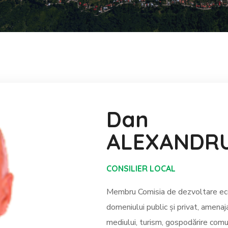
Dan
ALEXANDR
CONSILIER LOCAL
Membru Comisia de dezvoltare econ
domeniului public și privat, amenaja
mediului, turism, gospodărire comun