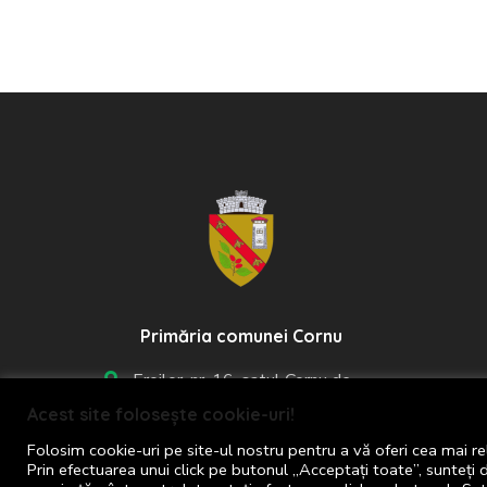
Primăria comunei Cornu
Eroilor, nr. 16, satul Cornu de
Jos, 107175
Acest site folosește cookie-uri!
Folosim cookie-uri pe site-ul nostru pentru a vă oferi cea mai re
Prin efectuarea unui click pe butonul „Acceptați toate”, sunteți 
+40 244 367 461