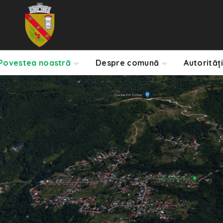
Povestea noastră
Despre comună
Autorități